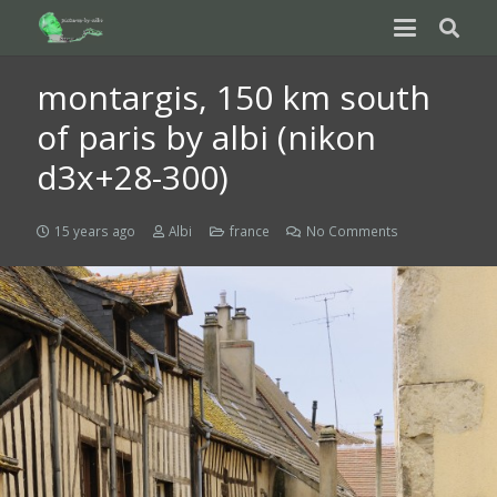
montargis, 150 km south
of paris by albi (nikon
d3x+28-300)
15 years ago
Albi
france
No Comments