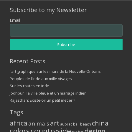
Subscribe to my Newsletter
Email
Recent Posts
l’art graphique sur les murs de la Nouvelle-Orléans
Peuples de l’Inde aux mille visages
Sur les routes en Inde
Jodhpur : la ville bleue et un mariage indien
Rajasthan: Existe-t-il un petit métier ?
Tags
africa
art
china
animals
aubrac
bali
beach
colors
countryside
design
cuba