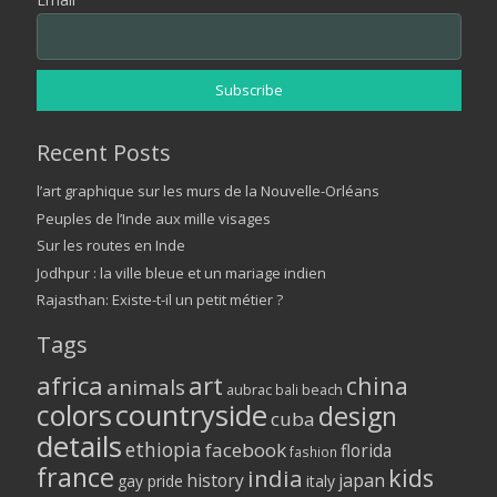
Recent Posts
l’art graphique sur les murs de la Nouvelle-Orléans
Peuples de l’Inde aux mille visages
Sur les routes en Inde
Jodhpur : la ville bleue et un mariage indien
Rajasthan: Existe-t-il un petit métier ?
Tags
africa
art
china
animals
aubrac
bali
beach
colors
countryside
design
cuba
details
ethiopia
facebook
florida
fashion
france
kids
india
history
japan
gay pride
italy