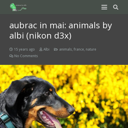
aubrac in mai: animals by
albi (nikon d3x)
15 years ago
Albi
animals
,
france
,
nature
No Comments