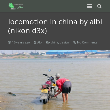
locomotion in china by albi
(nikon d3x)
16 years ago
Albi
china
,
design
No Comments