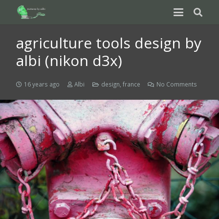
agriculture tools design by
albi (nikon d3x)
16 years ago
Albi
design
,
france
No Comments