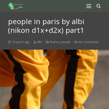
people in paris by albi
(nikon d1x+d2x) part1
16 years ago
Albi
france
,
people
No Comments