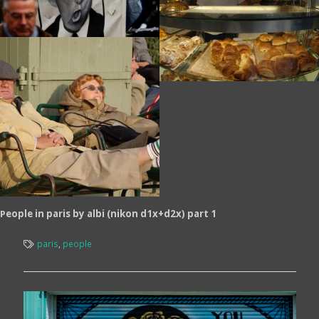
P
eople in paris by albi (nikon d1x+d2x) part 1
paris
,
people