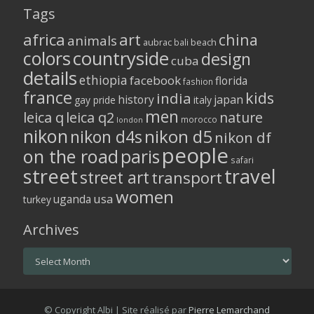
Tags
africa
art
china
animals
aubrac
bali
beach
colors
countryside
design
cuba
details
ethiopia
facebook
florida
fashion
france
kids
india
history
japan
gay pride
italy
men
leica q
leica q2
nature
morocco
london
nikon
nikon d5
nikon d4s
nikon df
people
on the road
paris
safari
street
travel
street art
transport
women
usa
uganda
turkey
Archives
Archives
© Copyright Albi | Site réalisé par
Pierre Lemarchand