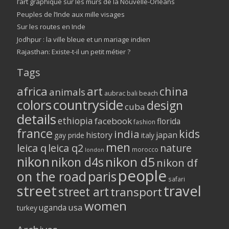
l’art graphique sur les murs de la Nouvelle-Orléans
Peuples de l’Inde aux mille visages
Sur les routes en Inde
Jodhpur : la ville bleue et un mariage indien
Rajasthan: Existe-t-il un petit métier ?
Tags
africa
art
china
animals
aubrac
bali
beach
colors
countryside
design
cuba
details
ethiopia
facebook
florida
fashion
france
kids
india
history
japan
gay pride
italy
men
leica q
leica q2
nature
morocco
london
nikon
nikon d5
nikon d4s
nikon df
people
on the road
paris
safari
street
travel
street art
transport
women
usa
uganda
turkey