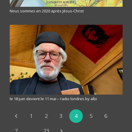
Nous sommes en 2020 après Jésus-Christ
le 18 juin devient le 11 mai – radio londres by albi
1
2
3
4
5
6
7
…
23