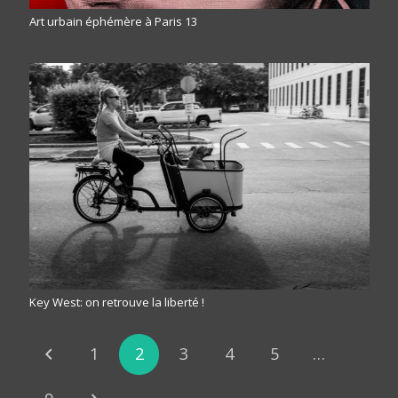
Art urbain éphémère à Paris 13
Key West: on retrouve la liberté !
1
2
3
4
5
…